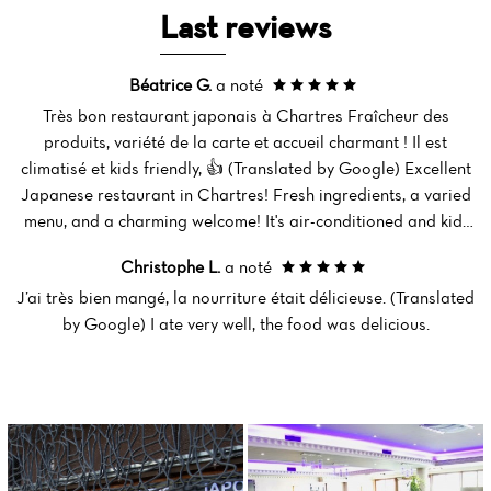
Home
Last reviews
News
Béatrice G.
a noté
Menu
Très bon restaurant japonais à Chartres Fraîcheur des
produits, variété de la carte et accueil charmant ! Il est
Reviews
climatisé et kids friendly, 👍 (Translated by Google) Excellent
Japanese restaurant in Chartres! Fresh ingredients, a varied
menu, and a charming welcome! It's air-conditioned and kid-
friendly. 👍
Christophe L.
a noté
J’ai très bien mangé, la nourriture était délicieuse. (Translated
by Google) I ate very well, the food was delicious.