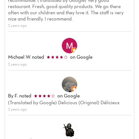
recommande. (Translated by Google) Very good
restaurant. Fresh, good quality products. We go there
Reviews
often with our children and they love it. The staff is very
nice and friendly. I recommend.
2 years ago
Michael W.
noted
on Google
2 years ago
By F.
noted
on Google
(Translated by Google) Delicious (Original) Délicieux
2 years ago