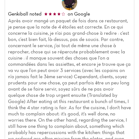
Genkiball
noted
on Google
Après avoir mangé un paquet de fois dans ce restaurant,
je pense que la note de 4 étoiles est correcte. En ce qui
concerne la cuisine, je n'ai pas grand-chose à redire : c'est
bon, c'est bien fait, là-dessus, pas de soucis. Par contre,
concernant le service, j'ai tout de même une chose à
reprocher, chose qui se répercute probablement avec la
cuisine : il manque souvent des choses que l'on a
commandées dans les assiettes, et encore je trouve que ça
va vu que l'on peut avoir 3 services (avec les copains on
n'a jamais fait le 3ème service) Cependant, clients, soyez
prudents pour une chose, ça peut parfois être un peu long
avant de se faire servir, soyez sûrs de ne pas avoir
quelque chose de trop urgent ensuite (Translated by
Google) After eating at this restaurant a bunch of times, I
think the 4 star rating is fair. As for the cuisine, I don't have
much to complain about: it's good, it's well done, no
worries there. On the other hand, regarding the service, I
still have one thing to complain about, something which
probably has repercussions with the kitchen: things that
we ordered are often missing from the plates, and even