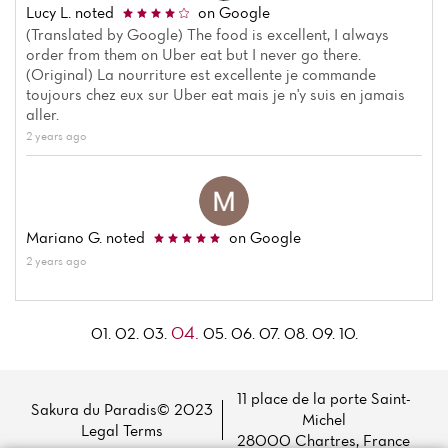
Lucy L.
noted
on Google
(Translated by Google) The food is excellent, I always
order from them on Uber eat but I never go there.
(Original) La nourriture est excellente je commande
toujours chez eux sur Uber eat mais je n'y suis en jamais
aller.
2 years ago
Mariano G.
noted
on Google
2 years ago
04.
01.
02.
03.
05.
06.
07.
08.
09.
10.
11 place de la porte Saint-
Sakura du Paradis© 2023
Michel
Legal Terms
28000 Chartres, France